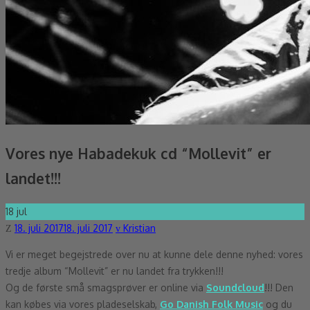
Vores nye Habadekuk cd “Mollevit” er
landet!!!
18
jul
Posted
Author
18. juli 2017
18. juli 2017
Kristian
on
Vi er meget begejstrede over nu at kunne dele denne nyhed: vores
tredje album “Mollevit” er nu landet fra trykken!!!
Og de første små smagsprøver er online via
Soundcloud
!!! Den
kan købes via vores pladeselskab,
Go Danish Folk Music
og du