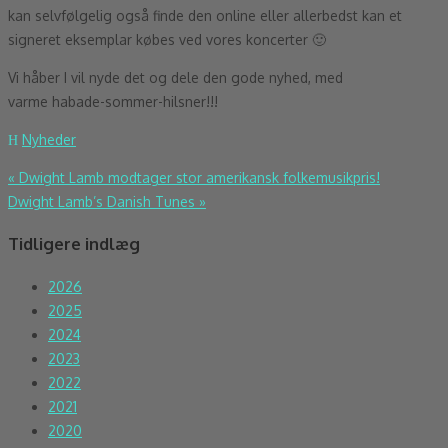
kan selvfølgelig også finde den online eller allerbedst kan et
signeret eksemplar købes ved vores koncerter 🙂
Vi håber I vil nyde det og dele den gode nyhed, med
varme habade-sommer-hilsner!!!
Nyheder
Indlægsnavigation
«
Dwight Lamb modtager stor amerikansk folkemusikpris!
Dwight Lamb’s Danish Tunes
»
Tidligere indlæg
2026
2025
2024
2023
2022
2021
2020