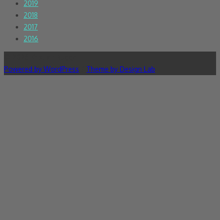
2019
2018
2017
2016
© 2026 Kristian Bugge
Powered by WordPress
/
Theme by Design Lab