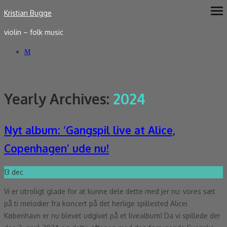
Skip
Kristian Bugge
ope
me
to
violin – folk music
content
Yearly Archives:
2024
Nyt album: ‘Gangspil live at Alice,
Copenhagen’ ude nu!
13
dec
Vi er utroligt glade for at kunne dele dette med jer nu: vores sæt
på ti melodier fra koncert på det herlige spillested Alicei
København er nu blevet udgivet på et livealbum! Da vi spillede der