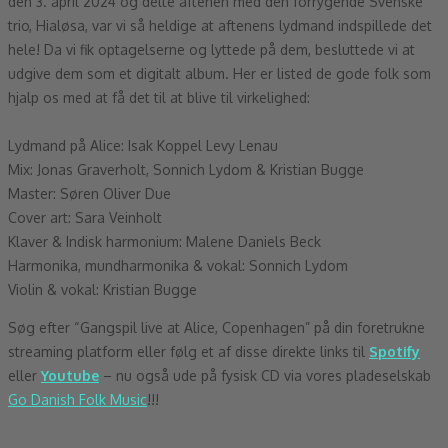
den 3. april 2024 og delte aftenen med den forrygende Svenske
trio, Hialøsa, var vi så heldige at aftenens lydmand indspillede det
hele! Da vi fik optagelserne og lyttede på dem, besluttede vi at
udgive dem som et digitalt album. Her er listed de gode folk som
hjalp os med at få det til at blive til virkelighed:
Lydmand på Alice: Isak Koppel Levy Lenau
Mix: Jonas Graverholt, Sonnich Lydom & Kristian Bugge
Master: Søren Oliver Due
Cover art: Sara Veinholt
Klaver & Indisk harmonium: Malene Daniels Beck
Harmonika, mundharmonika & vokal: Sonnich Lydom
Violin & vokal: Kristian Bugge
Søg efter “Gangspil live at Alice, Copenhagen” på din foretrukne
streaming platform eller følg et af disse direkte links til
Spotify
eller
Youtube
– nu også ude på fysisk CD via vores pladeselskab
Go Danish Folk Music
!!!