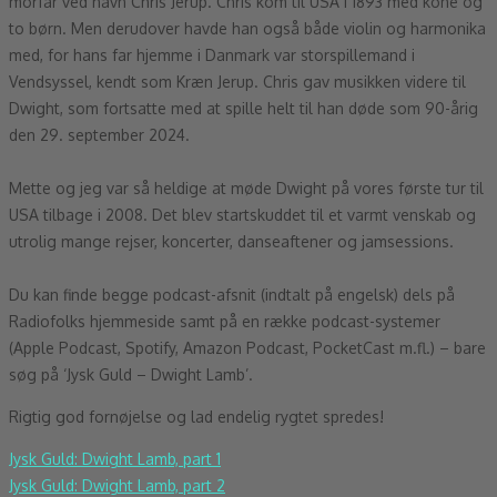
morfar ved navn Chris Jerup. Chris kom til USA i 1893 med kone og
to børn. Men derudover havde han også både violin og harmonika
med, for hans far hjemme i Danmark var storspillemand i
Vendsyssel, kendt som Kræn Jerup. Chris gav musikken videre til
Dwight, som fortsatte med at spille helt til han døde som 90-årig
den 29. september 2024.
Mette og jeg var så heldige at møde Dwight på vores første tur til
USA tilbage i 2008. Det blev startskuddet til et varmt venskab og
utrolig mange rejser, koncerter, danseaftener og jamsessions.
Du kan finde begge podcast-afsnit (indtalt på engelsk) dels på
Radiofolks hjemmeside samt på en række podcast-systemer
(Apple Podcast, Spotify, Amazon Podcast, PocketCast m.fl.) – bare
søg på ‘Jysk Guld – Dwight Lamb’.
Rigtig god fornøjelse og lad endelig rygtet spredes!
Jysk Guld: Dwight Lamb, part 1
Jysk Guld: Dwight Lamb, part 2