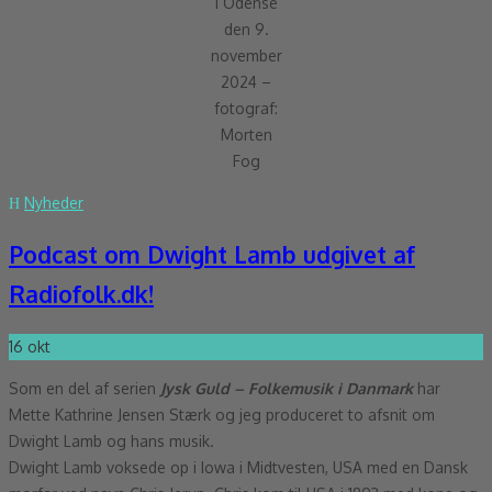
i Odense
den 9.
november
2024 –
fotograf:
Morten
Fog
Nyheder
Podcast om Dwight Lamb udgivet af
Radiofolk.dk!
16
okt
Som en del af serien
Jysk Guld – Folkemusik i Danmark
har
Mette Kathrine Jensen Stærk og jeg produceret to afsnit om
Dwight Lamb og hans musik.
Dwight Lamb voksede op i Iowa i Midtvesten, USA med en Dansk