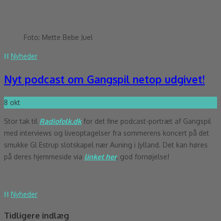
Foto: Mette Bebe Juel
Nyheder
Nyt podcast om Gangspil netop udgivet!
8
okt
Stor tak til
Radiofolk.dk
for det fine podcast-portræt af Gangspil
med interviews og liveoptagelser fra sommerens koncert på det
smukke Gl Estrup slotskapel nær Auning i Jylland. Det kan høres
på deres hjemmeside via
linket her
, god fornøjelse!
Nyheder
Tidligere indlæg