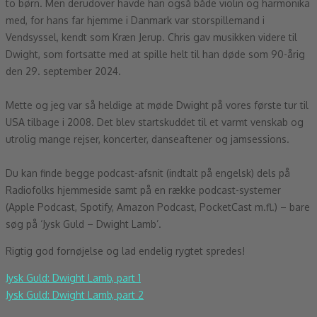
to børn. Men derudover havde han også både violin og harmonika
med, for hans far hjemme i Danmark var storspillemand i
Vendsyssel, kendt som Kræn Jerup. Chris gav musikken videre til
Dwight, som fortsatte med at spille helt til han døde som 90-årig
den 29. september 2024.
Mette og jeg var så heldige at møde Dwight på vores første tur til
USA tilbage i 2008. Det blev startskuddet til et varmt venskab og
utrolig mange rejser, koncerter, danseaftener og jamsessions.
Du kan finde begge podcast-afsnit (indtalt på engelsk) dels på
Radiofolks hjemmeside samt på en række podcast-systemer
(Apple Podcast, Spotify, Amazon Podcast, PocketCast m.fl.) – bare
søg på ‘Jysk Guld – Dwight Lamb’.
Rigtig god fornøjelse og lad endelig rygtet spredes!
Jysk Guld: Dwight Lamb, part 1
Jysk Guld: Dwight Lamb, part 2