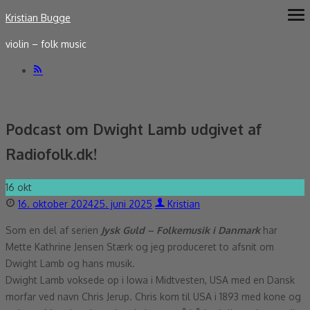
Skip
Kristian Bugge
ope
me
to
violin – folk music
content
Podcast om Dwight Lamb udgivet af
Radiofolk.dk!
16
okt
Posted
Author
16. oktober 2024
25. juni 2025
Kristian
on
Som en del af serien
Jysk Guld – Folkemusik i Danmark
har
Mette Kathrine Jensen Stærk og jeg produceret to afsnit om
Dwight Lamb og hans musik.
Dwight Lamb voksede op i Iowa i Midtvesten, USA med en Dansk
morfar ved navn Chris Jerup. Chris kom til USA i 1893 med kone og