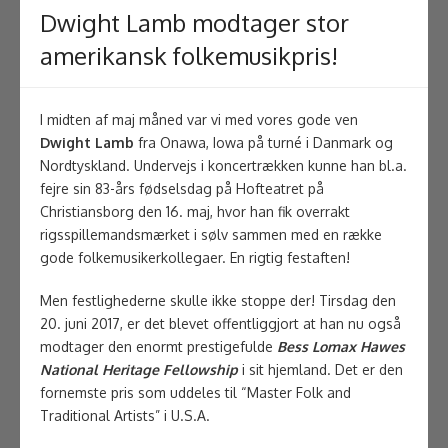
Dwight Lamb modtager stor
amerikansk folkemusikpris!
I midten af maj måned var vi med vores gode ven
Dwight Lamb
fra Onawa, Iowa på turné i Danmark og
Nordtyskland. Undervejs i koncertrækken kunne han bl.a.
fejre sin 83-års fødselsdag på Hofteatret på
Christiansborg den 16. maj, hvor han fik overrakt
rigsspillemandsmærket i sølv sammen med en række
gode folkemusikerkollegaer. En rigtig festaften!
Men festlighederne skulle ikke stoppe der! Tirsdag den
20. juni 2017, er det blevet offentliggjort at han nu også
modtager den enormt prestigefulde
Bess Lomax Hawes
National Heritage Fellowship
i sit hjemland. Det er den
fornemste pris som uddeles til “Master Folk and
Traditional Artists” i U.S.A.