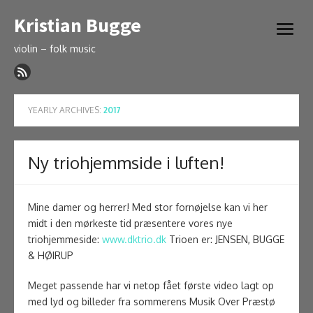
Skip
Kristian Bugge
to
open
content
menu
violin – folk music
YEARLY ARCHIVES:
2017
Ny triohjemmside i luften!
Mine damer og herrer! Med stor fornøjelse kan vi her
midt i den mørkeste tid præsentere
vores nye
triohjemmeside:
www.dktrio.dk
Trioen er: JENSEN, BUGGE
& HØIRUP
Meget passende har vi netop fået første video lagt op
med lyd og billeder fra sommerens Musik Over Præstø