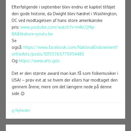
Efterfølgende i september blev endnu et kapitel tilføjet
den gode historie, da Dwight blev hædret i Washington,
DC ved modtagelsen af hans store amerikanske
pris:
www.youtube.com/watch?v=m8icQf4p-
BA&feature=youtu.be
Se
også:
https://www.facebook.com/NationalEndowmentf
ortheArts/posts/10155765775954485
Og
https://www.arts.gov
Det er den største award man kan få som folkemusiker i
USA! – prøv evt at se hvem der ellers har modtaget den
gennem årene, mere om det længere nede på denne
side 😉
Nyheder