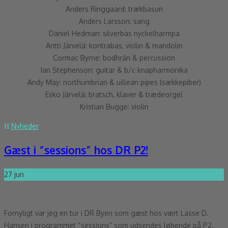
Anders Ringgaard: trækbasun
Anders Larsson: sang
Daniel Hedman: silverbas nyckelharmpa
Antti Järvelä: kontrabas, violin & mandolin
Cormac Byrne: bodhrán & percussion
Ian Stephenson: guitar & b/c knapharmonika
Andy May: northumbrian & uillean pipes (sækkepiber)
Esko Järvelä: bratsch, klaver & trædeorgel
Kristian Bugge: violin
Nyheder
Gæst i “sessions” hos DR P2!
27
jun
Fornyligt var jeg en tur i DR Byen som gæst hos vært Lasse D.
Hansen i programmet “sessions” som udsendes løbende på P2.