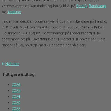
Druer/Grapes
og kan findes og høres bl.a. på
Spotify
,
Bandcamp
og
Youtube
.
Trioen kan desuden opleves live på bl.a. Fannikerdage på Fanø d.
7. & 8. juli, Musik over Præstø Fjord d. 4. august, i Sthens Kirke i
Helsingør d. 20. august, i Metronomen på Frederiksberg d. 14.
september, og på Klaverfabrikken i Hillerød d. 11. november. Flere
datoer på vej, hold øje med kalenderen her på siden!
Nyheder
Tidligere indlæg
2026
2025
2024
2023
2022