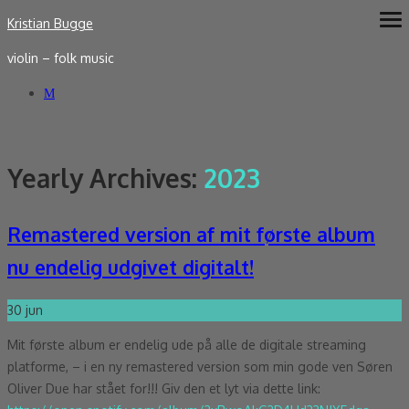
Skip
Kristian Bugge
ope
me
to
violin – folk music
content
Yearly Archives:
2023
Remastered version af mit første album
nu endelig udgivet digitalt!
30
jun
Mit første album er endelig ude på alle de digitale streaming
platforme, – i en ny remastered version som min gode ven Søren
Oliver Due har stået for!!! Giv den et lyt via dette link: