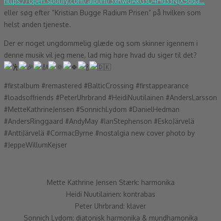
https://open.spotify.com/album/3xRwoAkG3D4Hd33NJX5dqa…
eller søg efter “Kristian Bugge Radium Prisen” på hvilken som
helst anden tjeneste.
Der er noget ungdommelig glæde og som skinner igennem i
denne musik vil jeg mene, lad mig høre hvad du siger til det?
#firstalbum #remastered #BalticCrossing #firstappearance
#loadsoffriends #PeterUhrbrand #HeidiNuutilainen #AndersLarsson
#MetteKathrineJensen #SonnichLydom #DanielHedman
#AndersRinggaard #AndyMay #IanStephenson #EskoJärvelä
#AnttiJärvelä #CormacByrne #nostalgia new cover photo by
#JeppeWillumKejser
Mette Kathrine Jensen Stærk: harmonika
Heidi Nuutilainen: kontrabas
Peter Uhrbrand: klaver
Sonnich Lydom: diatonisk harmonika & mundhamonika