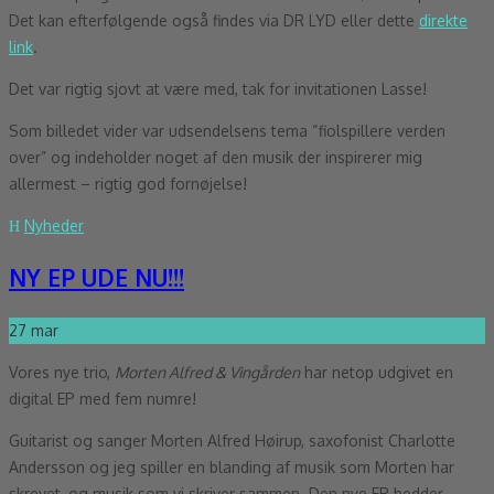
Det kan efterfølgende også findes via DR LYD eller dette
direkte
link
.
Det var rigtig sjovt at være med, tak for invitationen Lasse!
Som billedet vider var udsendelsens tema “fiolspillere verden
over” og indeholder noget af den musik der inspirerer mig
allermest – rigtig god fornøjelse!
Nyheder
NY EP UDE NU!!!
27
mar
Vores nye trio,
Morten Alfred & Vingården
har netop udgivet en
digital EP med fem numre!
Guitarist og sanger Morten Alfred Høirup, saxofonist Charlotte
Andersson og jeg spiller en blanding af musik som Morten har
skrevet, og musik som vi skriver sammen. Den nye EP hedder