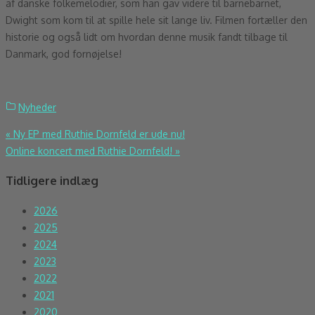
af danske folkemelodier, som han gav videre til barnebarnet,
Dwight som kom til at spille hele sit lange liv. Filmen fortæller den
historie og også lidt om hvordan denne musik fandt tilbage til
Danmark, god fornøjelse!
Nyheder
Indlægsnavigation
«
Ny EP med Ruthie Dornfeld er ude nu!
Online koncert med Ruthie Dornfeld!
»
Tidligere indlæg
2026
2025
2024
2023
2022
2021
2020