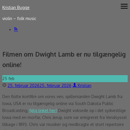
Skip
Kristian Bugge
ope
me
to
violin – folk music
content
Filmen om Dwight Lamb er nu tilgængelig
online!
25
feb
Posted
Author
25. februar 2026
25. februar 2026
Kristian
on
Den flotte kortfilm om vores ven, spillemanden Dwight Lamb fra
Iowa, USA er nu tilgængelig online via South Dakota Public
Broadcasting,
følg linket her!
Dwight voksede op i det sydvestlige
Iowa med en morfar, Chris Jerup, som var emigreret fra Vendsyssel
tilbage i 1893. Chris var musiker og medbragte et stort repertoire