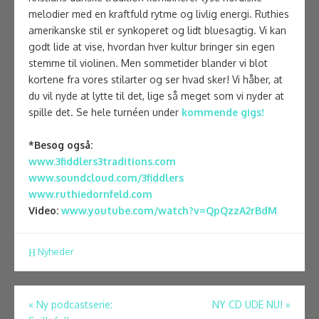
melodier med en kraftfuld rytme og livlig energi.
Ruthies
amerikanske stil er synkoperet og lidt bluesagtig.
Vi kan
godt lide at vise, hvordan hver kultur bringer sin egen
stemme til violinen.
Men sommetider blander vi blot
kortene fra vores stilarter og ser hvad
sker!
Vi håber, at
du vil nyde at lytte til det, lige så meget som vi nyder at
spille det. Se hele turnéen under
kommende gigs!
*Besøg også:
www.3fiddlers3traditions.com
www.soundcloud.com/3fiddlers
www.ruthiedornfeld.com
Video:
www.youtube.com/watch?v=QpQzzA2rBdM
Nyheder
Indlægsnavigation
«
Ny podcastserie:
NY CD UDE NU!
»