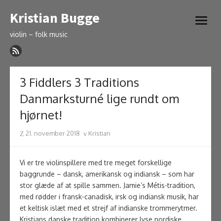
Skip
Kristian Bugge
to
open
content
menu
violin – folk music
3 Fiddlers 3 Traditions
Danmarksturné lige rundt om
hjørnet!
Posted
Author
21. november 2018
Kristian
on
Vi er tre violinspillere med tre meget forskellige
baggrunde – dansk, amerikansk og indiansk –
som har
stor glæde af at spille sammen.
Jamie’s Métis-tradition,
med rødder i fransk-canadisk, irsk og indiansk musik, har
et keltisk islæt med et strejf af indianske trommerytmer.
Kristians danske tradition kombinerer lyse nordiske