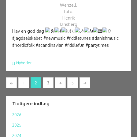
Wenzell,
foto:
Henrik
Jansberg
Hav en god dag
#jagdselskabet #newmusic #fiddletunes #danishmusic
#nordicfolk #scandinavian #fiddlefun #partytimes
Nyheder
Indlægsinddeling
←
1
2
3
4
5
→
Tidligere indlæg
2026
2025
2024