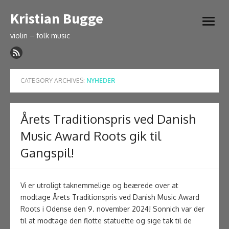
Skip
Kristian Bugge
to
open
content
menu
violin – folk music
CATEGORY ARCHIVES:
NYHEDER
Årets Traditionspris ved Danish
Music Award Roots gik til
Gangspil!
Vi er utroligt taknemmelige og beærede over at
modtage Årets Traditionspris ved Danish Music Award
Roots i Odense den 9. november 2024! Sonnich var der
til at modtage den flotte statuette og sige tak til de