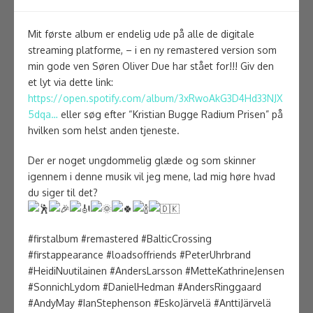
Mit første album er endelig ude på alle de digitale
streaming platforme, – i en ny remastered version som
min gode ven Søren Oliver Due har stået for!!! Giv den
et lyt via dette link:
https://open.spotify.com/album/3xRwoAkG3D4Hd33NJX
5dqa…
eller søg efter “Kristian Bugge Radium Prisen” på
hvilken som helst anden tjeneste.
Der er noget ungdommelig glæde og som skinner
igennem i denne musik vil jeg mene, lad mig høre hvad
du siger til det?
#firstalbum #remastered #BalticCrossing
#firstappearance #loadsoffriends #PeterUhrbrand
#HeidiNuutilainen #AndersLarsson #MetteKathrineJensen
#SonnichLydom #DanielHedman #AndersRinggaard
#AndyMay #IanStephenson #EskoJärvelä #AnttiJärvelä