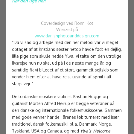
Hør den lige her!
Coverdesign ved Ronni Kot
Wenzell på
www.danishphotoanddesign.com
“Da vi sad og arbejde med den her melodi var vi meget
optaget af at Kristians søster netop havde født en dejlig,
lille pige som skulle hedde Ylva. Vi talte om den utrolige
livsrejse hun nu skal ud på i de næste mange år, og
samtidig fik vi billedet af et stort, gammelt sejlskib som
vender hjem efter at have rejst tusinde af sømil i alt
slags vejr.”
De to danske musikere violinist Kristian Bugge og
guitarist Morten Alfred Høirup er begge veteraner på
den danske og internationale folkemusikscene. Sammen
med gode venner har de i årenes løb turneret med især
traditionel dansk folkemusik i bl.a. Danmark, Norge,
Tyskland, USA og Canada, og med
Ylva’s Welcome