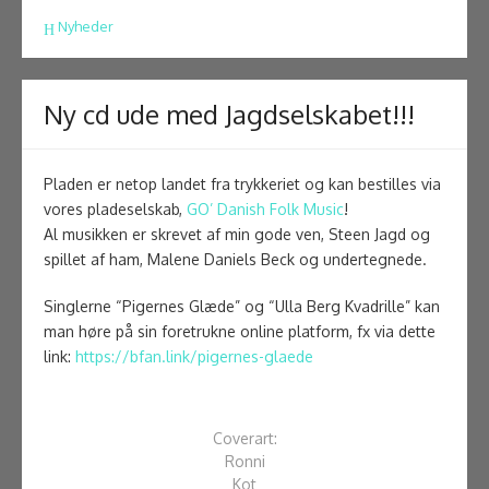
Nyheder
Ny cd ude med Jagdselskabet!!!
Pladen er netop landet fra trykkeriet og kan bestilles via
vores pladeselskab,
GO’ Danish Folk Music
!
Al musikken er skrevet af min gode ven, Steen Jagd og
spillet af ham, Malene Daniels Beck og undertegnede.
Singlerne “Pigernes Glæde” og “Ulla Berg Kvadrille” kan
man høre på sin foretrukne online platform, fx via dette
link:
https://bfan.link/pigernes-glaede
Coverart:
Ronni
Kot