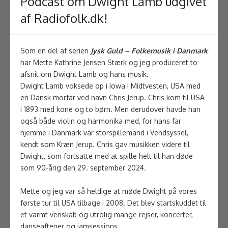
Podcast om Dwight Lamb udgivet
af Radiofolk.dk!
Som en del af serien
Jysk Guld – Folkemusik i Danmark
har Mette Kathrine Jensen Stærk og jeg produceret to
afsnit om Dwight Lamb og hans musik.
Dwight Lamb voksede op i Iowa i Midtvesten, USA med
en Dansk morfar ved navn Chris Jerup. Chris kom til USA
i 1893 med kone og to børn. Men derudover havde han
også både violin og harmonika med, for hans far
hjemme i Danmark var storspillemand i Vendsyssel,
kendt som Kræn Jerup. Chris gav musikken videre til
Dwight, som fortsatte med at spille helt til han døde
som 90-årig den 29. september 2024.
Mette og jeg var så heldige at møde Dwight på vores
første tur til USA tilbage i 2008. Det blev startskuddet til
et varmt venskab og utrolig mange rejser, koncerter,
danseaftener og jamsessions.