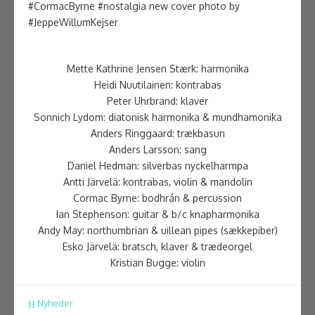
#CormacByrne #nostalgia new cover photo by
#JeppeWillumKejser
Mette Kathrine Jensen Stærk: harmonika
Heidi Nuutilainen: kontrabas
Peter Uhrbrand: klaver
Sonnich Lydom: diatonisk harmonika & mundhamonika
Anders Ringgaard: trækbasun
Anders Larsson: sang
Daniel Hedman: silverbas nyckelharmpa
Antti Järvelä: kontrabas, violin & mandolin
Cormac Byrne: bodhrán & percussion
Ian Stephenson: guitar & b/c knapharmonika
Andy May: northumbrian & uillean pipes (sækkepiber)
Esko Järvelä: bratsch, klaver & trædeorgel
Kristian Bugge: violin
Nyheder