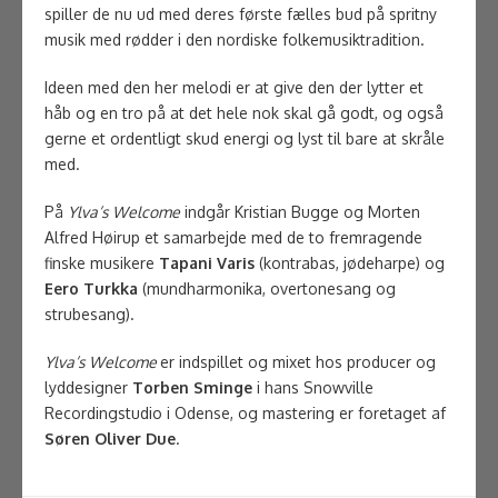
spiller de nu ud med deres første fælles bud på spritny
musik med rødder i den nordiske folkemusiktradition.
Ideen med den her melodi er at give den der lytter et
håb og en tro på at det hele nok skal gå godt, og også
gerne et ordentligt skud energi og lyst til bare at skråle
med.
På
Ylva’s Welcome
indgår Kristian Bugge og Morten
Alfred Høirup et samarbejde med de to fremragende
finske musikere
Tapani Varis
(kontrabas, jødeharpe) og
Eero Turkka
(mundharmonika, overtonesang og
strubesang).
Ylva’s Welcome
er indspillet og mixet hos producer og
lyddesigner
Torben Sminge
i hans Snowville
Recordingstudio i Odense, og mastering er foretaget af
Søren Oliver Due
.