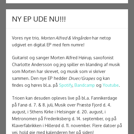
NY EP UDE NU!!!
Vores nye trio,
Morten Alfred & Vingården
har netop
udgivet en digital EP med fem numre!
Guitarist og sanger Morten Alfred Høirup, saxofonist
Charlotte Andersson og jeg spiller en blanding af musik
som Morten har skrevet, og musik som vi skriver
sammen. Den nye EP hedder
Druer/Grapes
og kan
findes og høres bl.a. på
Spotify
,
Bandcamp
og
Youtube
.
Trioen kan desuden opleves live på bl.a. Fannikerdage
på Fanø d. 7. & 8. juli, Musik over Præstø Fjord d. 4.
august, i Sthens Kirke i Helsingør d. 20. august, i
Metronomen på Frederiksberg d. 14. september, og på
Klaverfabrikken i Hillerød d. 11. november. Flere datoer på
vej, hold øje med kalenderen her på siden!