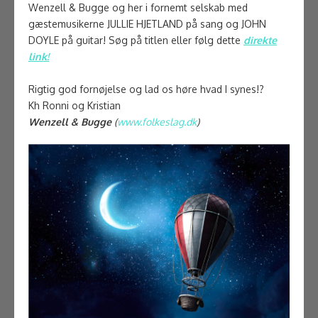
Wenzell & Bugge og her i fornemt selskab med
gæstemusikerne JULLIE HJETLAND på sang og JOHN
DOYLE på guitar! Søg på titlen eller følg dette
direkte
link!
Rigtig god fornøjelse og lad os høre hvad I synes!?
Kh Ronni og Kristian
Wenzell & Bugge
(
www.folkeslag.dk
)